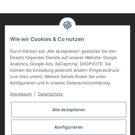
Informationen
Wie wir Cookies & Co nutzen
Durch Klicken auf „Alle akzeptieren“ gestatten Sie den
Kunden Service
Einsatz folgender Dienste auf unserer Website: Google
Analytics, Google Ads, ReCaptcha, SHOPVOTE. Sie
Haben Sie Fragen zu unseren Produkten?
können die Einstellung jederzeit ändern (Fingerabdruck-
Icon links unten). Weitere Details finden Sie unter
Dann rufen Sie uns gerne an:
Konfigurieren
und in unserer
Datenschutzerklärung
.
Tel: 0621/9767200
Mo.-Fr. 08:45-17:00 Uhr
Impressum
|
Datenschutz
oder schreiben Sie uns:
info@printer-express.de
Alle akzeptieren
Vertrag widerrufen
Konfigurieren