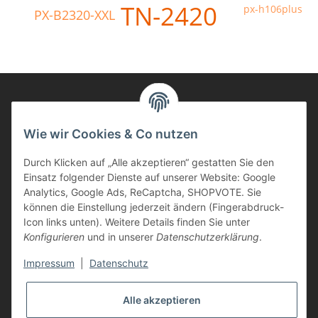
TN-2420
px-h106plus
PX-B2320-XXL
Informationen
Wie wir Cookies & Co nutzen
Durch Klicken auf „Alle akzeptieren“ gestatten Sie den
Kunden Service
Einsatz folgender Dienste auf unserer Website: Google
Analytics, Google Ads, ReCaptcha, SHOPVOTE. Sie
Haben Sie Fragen zu unseren Produkten?
können die Einstellung jederzeit ändern (Fingerabdruck-
Icon links unten). Weitere Details finden Sie unter
Dann rufen Sie uns gerne an:
Konfigurieren
und in unserer
Datenschutzerklärung
.
Tel: 0621/9767200
Mo.-Fr. 08:45-17:00 Uhr
Impressum
|
Datenschutz
oder schreiben Sie uns:
info@printer-express.de
Alle akzeptieren