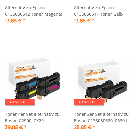
Alternativ zu Epson
Alternativ zu Epson
C13S050612 Toner Magenta
C13S050611 Toner Gelb
13,85 €
*
13,85 €
*
AUSVERKAUFT
AUSVERKAUFT
Toner 4er Set alternativ zu
Toner 2er Set alternativ zu
Epson C2900, CX29
Epson C13S050630, 0630 für
Epson C2900, CX29 Drucker
39,85 €
*
25,85 €
*
schwarz