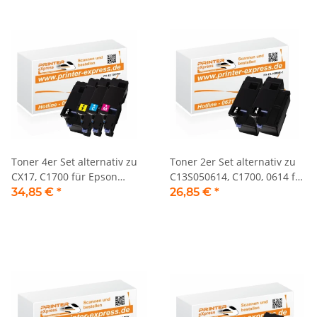
Toner 4er Set alternativ zu
Toner 2er Set alternativ zu
CX17, C1700 für Epson
C13S050614, C1700, 0614 für
Drucker
Epson Drucker schwarz
34,85 €
*
26,85 €
*