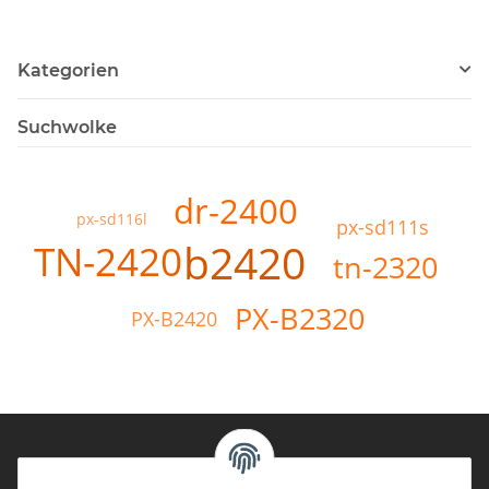
Kategorien
Suchwolke
dr-2400
px-sd116l
px-sd111s
b2420
TN-2420
tn-2320
PX-B2320
PX-B2420