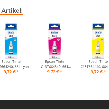
Artikel:
Epson Tinte
Epson Tinte
Epson Tinte
T664240, 664 cyan
C13T664340, 664
C13T664440, 664 
magenta
9,72 €
*
9,72 €
*
9,72 €
*