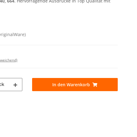
40, 664
. Hervorragende Ausdrucke in Top Qualität mit
OriginalWare)
bweichend)
ck
In den Warenkorb