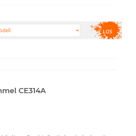
LOS
mmel CE314A