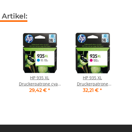
Artikel:
HP 935 XL
HP 935 XL
Druckerpatrone cyan
Druckerpatrone
C2P24AE
magenta C2P25AE
29,42 €
*
32,21 €
*