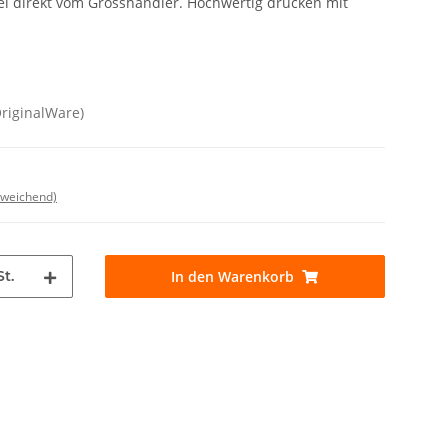
l direkt vom Grosshändler. Hochwertig drucken mit
OriginalWare)
bweichend)
St.
In den Warenkorb