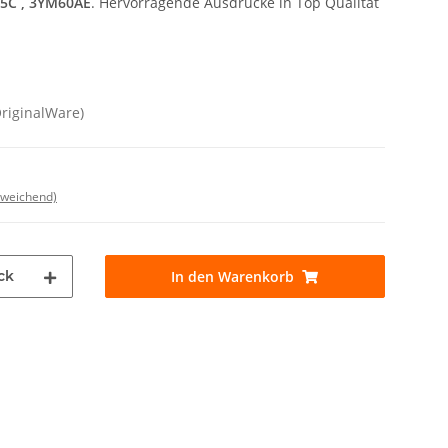
5C , 3YM60AE
. Hervorragende Ausdrucke in Top Qualität
OriginalWare)
bweichend)
ck
In den Warenkorb