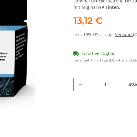
Original Druckerpatrone
HP 30
mit original
HP Tinten
.
13,12 €
inkl. 19% USt. , zzgl.
Versand
(
Sofort verfügbar
Lieferzeit:
0 - 2 Tage
(DE - Ausland a
Stü