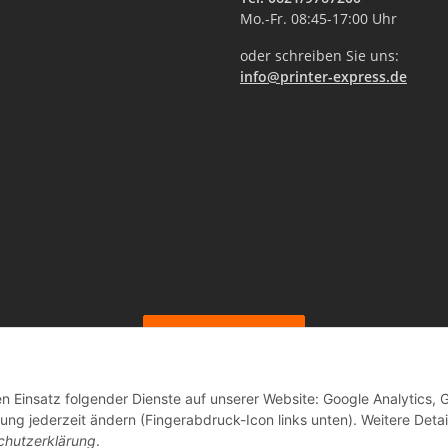
Mo.-Fr. 08:45-17:00 Uhr
oder schreiben Sie uns:
info@printer-express.de
Vertrag widerrufen
en Einsatz folgender Dienste auf unserer Website: Google Analytics, 
ng jederzeit ändern (Fingerabdruck-Icon links unten). Weitere Detai
© Printer-Express
chutzerklärung
.