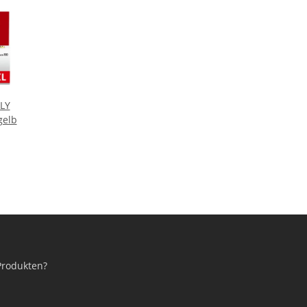
LY
gelb
Produkten?