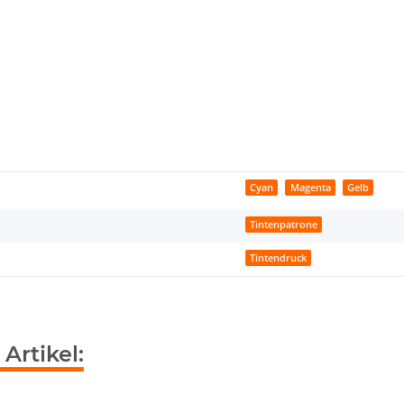
Cyan
Magenta
Gelb
Tintenpatrone
Tintendruck
Artikel: