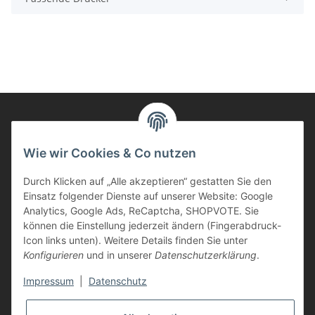
Informationen
Wie wir Cookies & Co nutzen
Durch Klicken auf „Alle akzeptieren“ gestatten Sie den
Kunden Service
Einsatz folgender Dienste auf unserer Website: Google
Analytics, Google Ads, ReCaptcha, SHOPVOTE. Sie
Haben Sie Fragen zu unseren Produkten?
können die Einstellung jederzeit ändern (Fingerabdruck-
Icon links unten). Weitere Details finden Sie unter
Dann rufen Sie uns gerne an:
Konfigurieren
und in unserer
Datenschutzerklärung
.
Tel: 0621/9767200
Mo.-Fr. 08:45-17:00 Uhr
Impressum
|
Datenschutz
oder schreiben Sie uns: