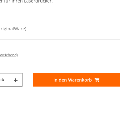
r für Ihren Laserdrucker.
OriginalWare)
bweichend)
ck
In den Warenkorb