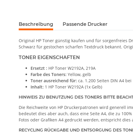
Beschreibung
Passende Drucker
Original HP Toner günstig kaufen und für sorgenfreies D
Schwarz für gestochen scharfen Textdruck bekannt. Orig
TONER EIGENSCHAFTEN
Ersetzt :
HP Toner W2192A, 219A
Farbe des Toners:
Yellow, gelb
Toner ausreichend für:
ca. 1.200 Seiten DIN A4 be
Inhalt:
1 HP Toner W2192A (1x Gelb)
HINWEIS ZU BENUTZUNG DES TONERS BITTE BEACH
Die Reichweite von HP Druckerpatronen wird generell imm
bedeutet dies aber auch, dass eine Seite A4, die zu 100% 
Fotos oder Grafiken A4 gedruckt werden, entspricht dies 
RECYCLING RÜCKGABE UND ENTSORGUNG DES TON