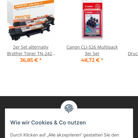
2er Set alternativ
Canon CLI-526 Multipack
Brother Toner TN-2420
3er Set
Druc
XXL Schwarz mit Chip
36,85 €
*
48,72 €
*
Informationen
Wie wir Cookies & Co nutzen
Durch Klicken auf „Alle akzeptieren“ gestatten Sie den
Kunden Service