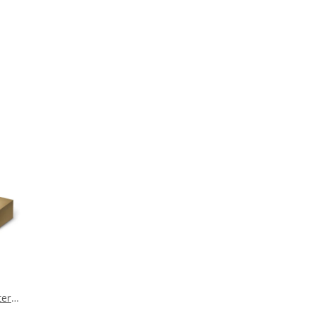
ter
nal