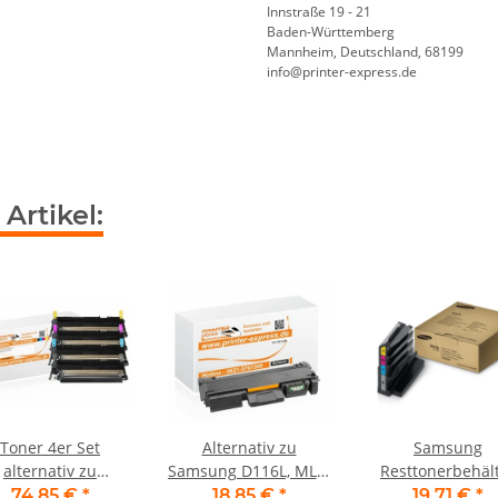
Innstraße 19 - 21
Baden-Württemberg
Mannheim, Deutschland, 68199
info@printer-express.de
Artikel:
Toner 4er Set
Alternativ zu
Samsung
alternativ zu
Samsung D116L, MLT-
Resttonerbehäl
msung CLP-360,
D116L/ELS Toner
CLT-W406 Origi
74,85 €
*
18,85 €
*
19,71 €
*