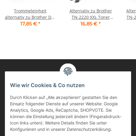
Trommeleinheit
Alternativ zu Brother
Alte
alternativ zu Brother DR-
TN-2220 XXL Toner
TN-232
2200 für Brother
schwarz
17,85 €
*
16,85 €
*
Drucker
Informationen
Wie wir Cookies & Co nutzen
Durch Klicken auf „Alle akzeptieren“ gestatten Sie den
Kunden Service
Einsatz folgender Dienste auf unserer Website: Google
Analytics, Google Ads, ReCaptcha, SHOPVOTE. Sie
Haben Sie Fragen zu unseren Produkten?
können die Einstellung jederzeit ändern (Fingerabdruck-
Icon links unten). Weitere Details finden Sie unter
Dann rufen Sie uns gerne an:
Konfigurieren
und in unserer
Datenschutzerklärung
.
Tel: 0621/9767200