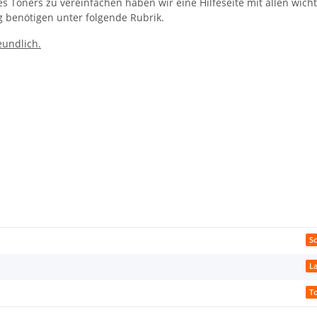
Toners zu vereinfachen haben wir eine Hilfeseite mit allen wichtig
g benötigen unter folgende Rubrik.
eundlich.
S
L
T