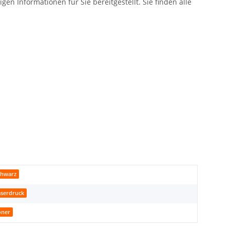
en Informationen für Sie bereitgestellt. Sie finden alle
chwarz
aserdruck
oner