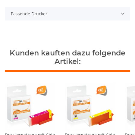
Passende Drucker
Kunden kauften dazu folgende
Artikel:
Druckerpatrone mit Chip
Druckerpatrone mit Chip
Druc