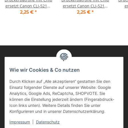
ersetzt Canon CLI-521M,
ersetzt Canon CLI-521Y,
e
CLI521 magenta
CLI521 gelb
520
2,25 €
*
2,25 €
*
Informationen
Wie wir Cookies & Co nutzen
Durch Klicken auf „Alle akzeptieren“ gestatten Sie den
Kunden Service
Einsatz folgender Dienste auf unserer Website: Google
Analytics, Google Ads, ReCaptcha, SHOPVOTE. Sie
Haben Sie Fragen zu unseren Produkten?
können die Einstellung jederzeit ändern (Fingerabdruck-
Icon links unten). Weitere Details finden Sie unter
Dann rufen Sie uns gerne an:
Konfigurieren
und in unserer
Datenschutzerklärung
.
Tel: 0621/9767200
Mo.-Fr. 08:45-17:00 Uhr
Impressum
|
Datenschutz