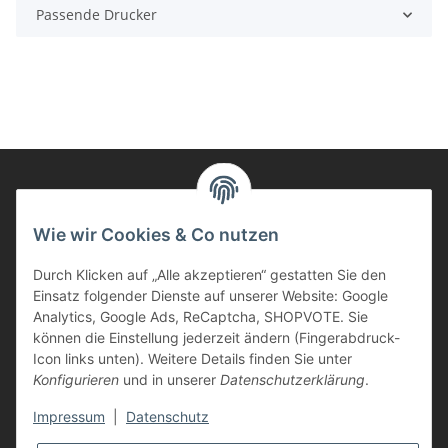
Passende Drucker
Informationen
Wie wir Cookies & Co nutzen
Durch Klicken auf „Alle akzeptieren“ gestatten Sie den
Kunden Service
Einsatz folgender Dienste auf unserer Website: Google
Analytics, Google Ads, ReCaptcha, SHOPVOTE. Sie
Haben Sie Fragen zu unseren Produkten?
können die Einstellung jederzeit ändern (Fingerabdruck-
Icon links unten). Weitere Details finden Sie unter
Dann rufen Sie uns gerne an:
Konfigurieren
und in unserer
Datenschutzerklärung
.
Tel: 0621/9767200
Mo.-Fr. 08:45-17:00 Uhr
Impressum
|
Datenschutz
oder schreiben Sie uns: