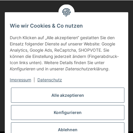
Informationen
Wie wir Cookies & Co nutzen
Durch Klicken auf „Alle akzeptieren“ gestatten Sie den
Kunden Service
Einsatz folgender Dienste auf unserer Website: Google
Analytics, Google Ads, ReCaptcha, SHOPVOTE. Sie
Haben Sie Fragen zu unseren Produkten?
können die Einstellung jederzeit ändern (Fingerabdruck-
Icon links unten). Weitere Details finden Sie unter
Dann rufen Sie uns gerne an:
Konfigurieren
und in unserer
Datenschutzerklärung
.
Tel: 0621/9767200
Mo.-Fr. 08:45-17:00 Uhr
Impressum
|
Datenschutz
oder schreiben Sie uns:
info@printer-express.de
Alle akzeptieren
Vertrag widerrufen
Konfigurieren
* Alle Preise inkl. gesetzlicher USt., zzgl.
Versand
Ablehnen