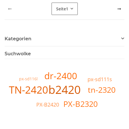
Seite
1
Kategorien
Suchwolke
dr-2400
px-sd111s
px-sd116l
b2420
TN-2420
tn-2320
PX-B2320
PX-B2420