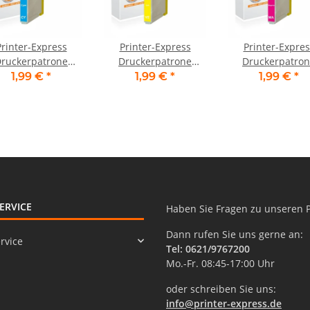
Printer-Express
Printer-Express
Printer-Expres
ruckerpatrone
Druckerpatrone
Druckerpatro
setzt Brother LC-
ersetzt Brother LC-
ersetzt Brother 
1,99 €
*
1,99 €
*
1,99 €
*
C, LC-1000C cyan
970Y, LC-1000Y gelb
970M, LC-100
magenta
ERVICE
Haben Sie Fragen zu unseren 
Dann rufen Sie uns gerne an:
rvice
Tel: 0621/9767200
Mo.-Fr. 08:45-17:00 Uhr
oder schreiben Sie uns:
info@printer-express.de