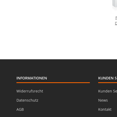
D
er
970
INFORMATIONEN
KUNDEN S
Widerrufsrecht
Kunden Se
Datenschutz
News
AGB
Kontakt