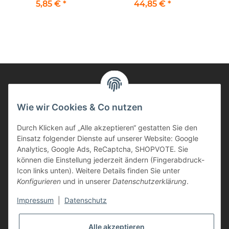
kompatibel zu TZ-211,
245
5,85 €
*
44,85 €
*
TZE-211 schwarz auf
weiss 6mm
Informationen
Wie wir Cookies & Co nutzen
Durch Klicken auf „Alle akzeptieren“ gestatten Sie den
Kunden Service
Einsatz folgender Dienste auf unserer Website: Google
Analytics, Google Ads, ReCaptcha, SHOPVOTE. Sie
Haben Sie Fragen zu unseren Produkten?
können die Einstellung jederzeit ändern (Fingerabdruck-
Icon links unten). Weitere Details finden Sie unter
Dann rufen Sie uns gerne an:
Konfigurieren
und in unserer
Datenschutzerklärung
.
Tel: 0621/9767200
Mo.-Fr. 08:45-17:00 Uhr
Impressum
|
Datenschutz
oder schreiben Sie uns:
info@printer-express.de
Alle akzeptieren