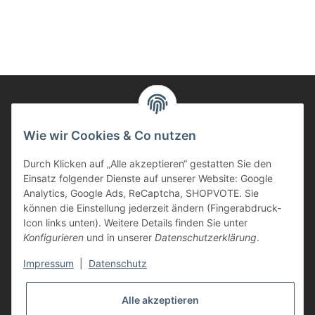
Informationen
Wie wir Cookies & Co nutzen
Durch Klicken auf „Alle akzeptieren“ gestatten Sie den
Kunden Service
Einsatz folgender Dienste auf unserer Website: Google
Analytics, Google Ads, ReCaptcha, SHOPVOTE. Sie
Haben Sie Fragen zu unseren Produkten?
können die Einstellung jederzeit ändern (Fingerabdruck-
Icon links unten). Weitere Details finden Sie unter
Dann rufen Sie uns gerne an:
Konfigurieren
und in unserer
Datenschutzerklärung
.
Tel: 0621/9767200
Mo.-Fr. 08:45-17:00 Uhr
Impressum
|
Datenschutz
oder schreiben Sie uns:
info@printer-express.de
Alle akzeptieren