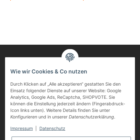
Informationen
Wie wir Cookies & Co nutzen
Durch Klicken auf „Alle akzeptieren“ gestatten Sie den
Kunden Service
Einsatz folgender Dienste auf unserer Website: Google
Analytics, Google Ads, ReCaptcha, SHOPVOTE. Sie
Haben Sie Fragen zu unseren Produkten?
können die Einstellung jederzeit ändern (Fingerabdruck-
Icon links unten). Weitere Details finden Sie unter
Dann rufen Sie uns gerne an:
Konfigurieren
und in unserer
Datenschutzerklärung
.
Tel: 0621/9767200
Mo.-Fr. 08:45-17:00 Uhr
Impressum
|
Datenschutz
oder schreiben Sie uns: