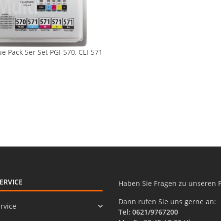
e Pack 5er Set PGI-570, CLI-571
ERVICE
Haben Sie Fragen zu unseren 
Dann rufen Sie uns gerne an:
rvice
Tel: 0621/9767200