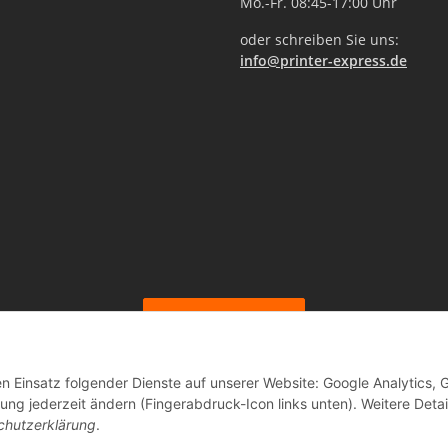
Mo.-Fr. 08:45-17:00 Uhr
oder schreiben Sie uns:
info@printer-express.de
Vertrag widerrufen
en Einsatz folgender Dienste auf unserer Website: Google Analytics, 
ng jederzeit ändern (Fingerabdruck-Icon links unten). Weitere Detai
© Printer-Express
chutzerklärung
.