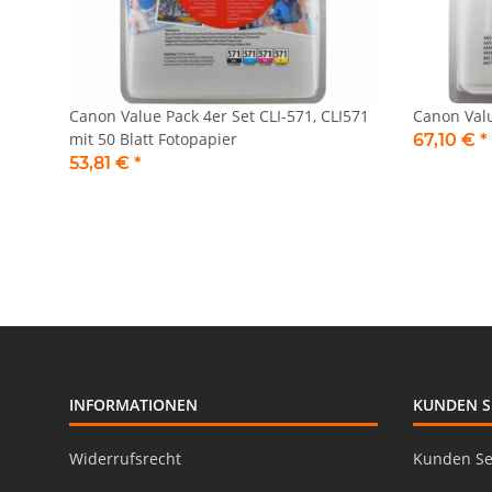
Canon Value Pack 4er Set CLI-571, CLI571
Canon Valu
mit 50 Blatt Fotopapier
67,10 €
*
53,81 €
*
INFORMATIONEN
KUNDEN S
Widerrufsrecht
Kunden Se