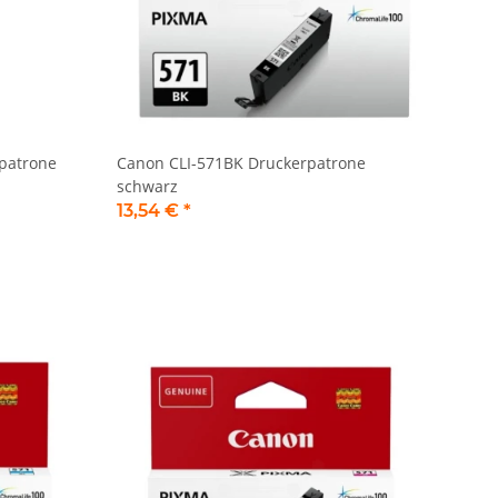
patrone
Canon CLI-571BK Druckerpatrone
schwarz
13,54 €
*