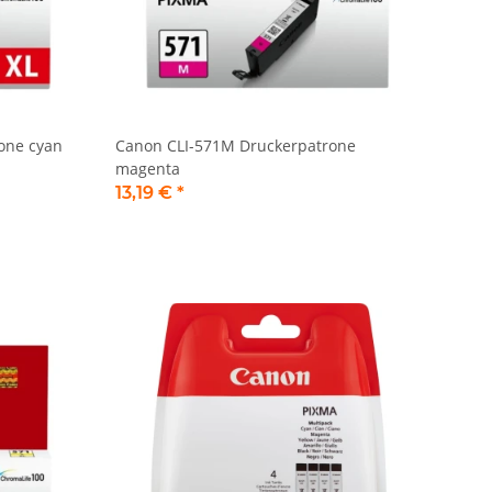
one cyan
Canon CLI-571M Druckerpatrone
magenta
13,19 €
*