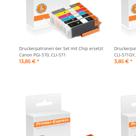
Druckerpatronen 6er Set mit Chip ersetzt
Druckerpat
Canon PGI-570, CLI-571
CLI-571GY,
13,85 €
*
3,85 €
*