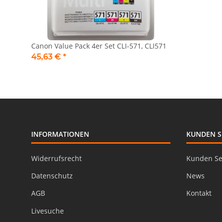
Canon Value Pack 4er Set CLI-571, CLI571
45,63 €
*
INFORMATIONEN
KUNDEN S
Widerrufsrecht
Kunden Se
Datenschutz
News
AGB
Kontakt
Livesuche