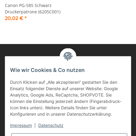
Canon PG-585 Schwarz
Druckerpatrone (6205C001)
20,02 €
*
Informationen
Wie wir Cookies & Co nutzen
Durch Klicken auf „Alle akzeptieren“ gestatten Sie den
Kunden Service
Einsatz folgender Dienste auf unserer Website: Google
Analytics, Google Ads, ReCaptcha, SHOPVOTE. Sie
Haben Sie Fragen zu unseren Produkten?
können die Einstellung jederzeit ändern (Fingerabdruck-
Icon links unten). Weitere Details finden Sie unter
Dann rufen Sie uns gerne an:
Konfigurieren
und in unserer
Datenschutzerklärung
.
Tel: 0621/9767200
Mo.-Fr. 08:45-17:00 Uhr
Impressum
|
Datenschutz
oder schreiben Sie uns: