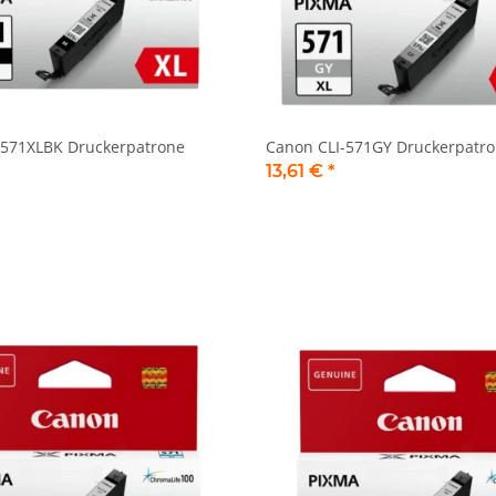
-571XLBK Druckerpatrone
Canon CLI-571GY Druckerpatro
13,61 €
*