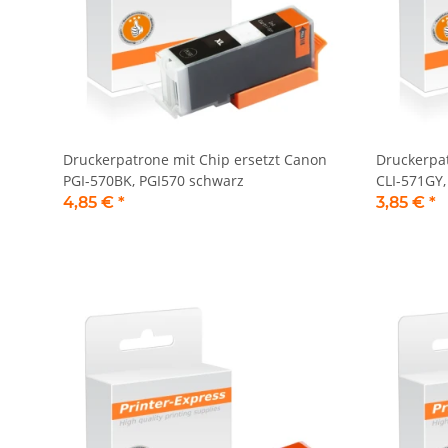
Druckerpatrone mit Chip ersetzt Canon
Druckerpat
PGI-570BK, PGI570 schwarz
CLI-571GY,
4,85 €
*
3,85 €
*