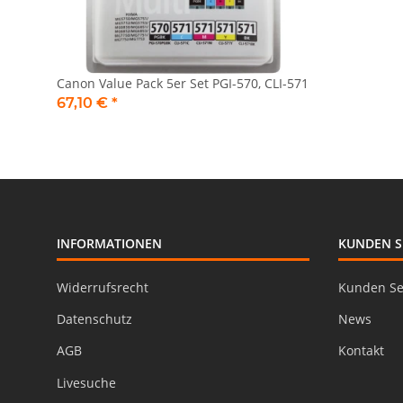
Canon Value Pack 5er Set PGI-570, CLI-571
67,10 €
*
INFORMATIONEN
KUNDEN S
Widerrufsrecht
Kunden Se
Datenschutz
News
AGB
Kontakt
Livesuche