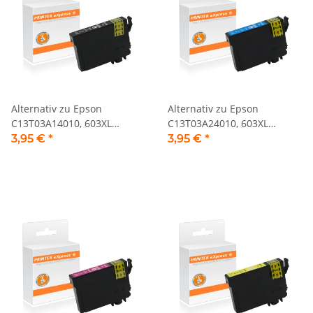
Alternativ zu Epson
Alternativ zu Epson
C13T03A14010, 603XL
C13T03A24010, 603XL
Tintenpatrone schwarz
Tintenpatrone cyan
3,95 €
*
3,95 €
*