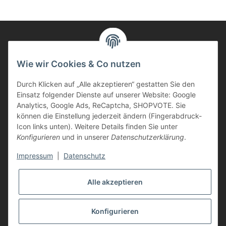
Informationen
Wie wir Cookies & Co nutzen
Durch Klicken auf „Alle akzeptieren“ gestatten Sie den
Kunden Service
Einsatz folgender Dienste auf unserer Website: Google
Analytics, Google Ads, ReCaptcha, SHOPVOTE. Sie
Haben Sie Fragen zu unseren Produkten?
können die Einstellung jederzeit ändern (Fingerabdruck-
Icon links unten). Weitere Details finden Sie unter
Dann rufen Sie uns gerne an:
Konfigurieren
und in unserer
Datenschutzerklärung
.
Tel: 0621/9767200
Mo.-Fr. 08:45-17:00 Uhr
Impressum
|
Datenschutz
oder schreiben Sie uns:
info@printer-express.de
Alle akzeptieren
Vertrag widerrufen
Konfigurieren