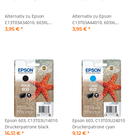
Alternativ zu Epson
Alternativ zu Epson
C13T03A34010, 603XL
C13T03A44010, 603XL
Tintenpatrone magenta
Tintenpatrone gelb
3,95 €
*
3,95 €
*
Epson 603, C13T03U14010
Epson 603, C13T03U24010
Druckerpatrone black
Druckerpatrone cyan
16,51 €
*
9,12 €
*