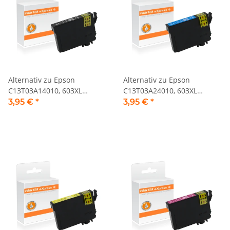
Alternativ zu Epson
Alternativ zu Epson
C13T03A14010, 603XL
C13T03A24010, 603XL
Tintenpatrone schwarz
Tintenpatrone cyan
3,95 €
*
3,95 €
*