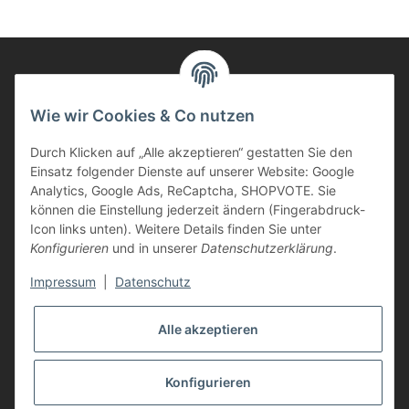
Informationen
Wie wir Cookies & Co nutzen
Durch Klicken auf „Alle akzeptieren“ gestatten Sie den
Kunden Service
Einsatz folgender Dienste auf unserer Website: Google
Analytics, Google Ads, ReCaptcha, SHOPVOTE. Sie
Haben Sie Fragen zu unseren Produkten?
können die Einstellung jederzeit ändern (Fingerabdruck-
Icon links unten). Weitere Details finden Sie unter
Dann rufen Sie uns gerne an:
Konfigurieren
und in unserer
Datenschutzerklärung
.
Tel: 0621/9767200
Mo.-Fr. 08:45-17:00 Uhr
Impressum
|
Datenschutz
oder schreiben Sie uns:
info@printer-express.de
Alle akzeptieren
Vertrag widerrufen
Konfigurieren