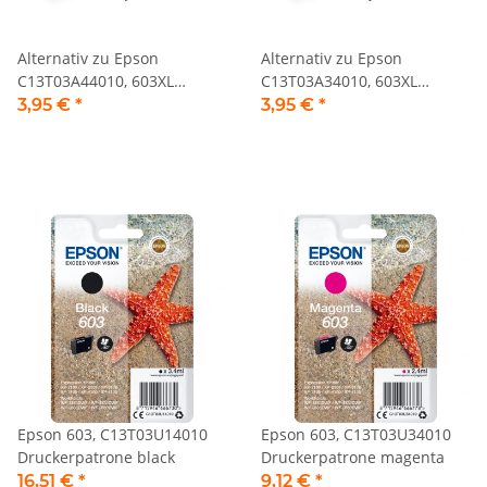
Alternativ zu Epson
Alternativ zu Epson
C13T03A44010, 603XL
C13T03A34010, 603XL
Tintenpatrone gelb
Tintenpatrone magenta
3,95 €
*
3,95 €
*
Epson 603, C13T03U14010
Epson 603, C13T03U34010
Druckerpatrone black
Druckerpatrone magenta
16,51 €
*
9,12 €
*