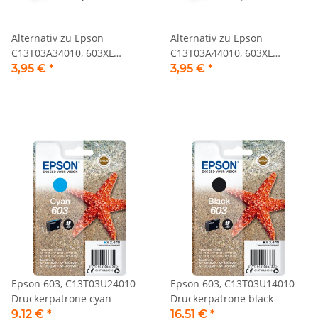
Alternativ zu Epson
Alternativ zu Epson
C13T03A34010, 603XL
C13T03A44010, 603XL
Tintenpatrone magenta
Tintenpatrone gelb
3,95 €
*
3,95 €
*
Epson 603, C13T03U24010
Epson 603, C13T03U14010
Druckerpatrone cyan
Druckerpatrone black
9,12 €
*
16,51 €
*