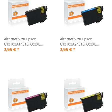
Alternativ zu Epson
Alternativ zu Epson
C13T03A14010, 603XL
C13T03A24010, 603XL
Tintenpatrone schwarz
Tintenpatrone cyan
3,95 €
*
3,95 €
*