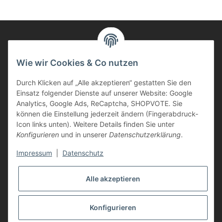
Informationen
Wie wir Cookies & Co nutzen
Durch Klicken auf „Alle akzeptieren“ gestatten Sie den
Kunden Service
Einsatz folgender Dienste auf unserer Website: Google
Analytics, Google Ads, ReCaptcha, SHOPVOTE. Sie
Haben Sie Fragen zu unseren Produkten?
können die Einstellung jederzeit ändern (Fingerabdruck-
Icon links unten). Weitere Details finden Sie unter
Dann rufen Sie uns gerne an:
Konfigurieren
und in unserer
Datenschutzerklärung
.
Tel: 0621/9767200
Mo.-Fr. 08:45-17:00 Uhr
Impressum
|
Datenschutz
oder schreiben Sie uns:
info@printer-express.de
Alle akzeptieren
Vertrag widerrufen
Konfigurieren