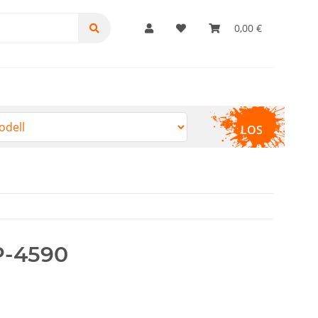
0,00 €
LOS
-4590