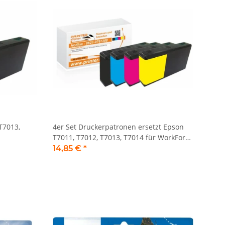
T7013,
4er Set Druckerpatronen ersetzt Epson
T7011, T7012, T7013, T7014 für WorkForce
Drucker
14,85 €
*