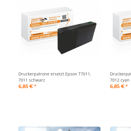
Druckerpatrone ersetzt Epson T7011,
Druckerpat
7011 schwarz
7012 cyan
6,85 €
*
6,85 €
*