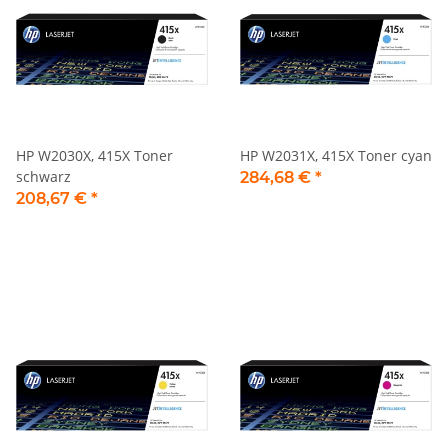
HP W2030X, 415X Toner
HP W2031X, 415X Toner cyan
schwarz
284,68 €
*
208,67 €
*