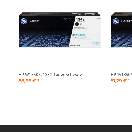
HP W1350X, 135X Toner schwarz
HP W1350A
83,66 €
*
51,29 €
*