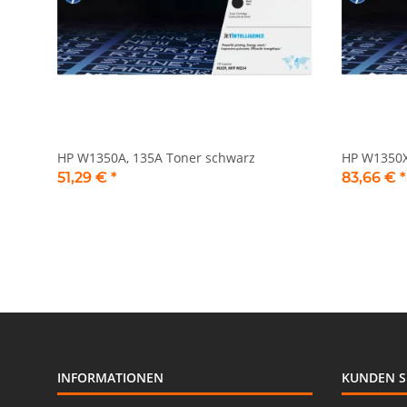
HP W1350A, 135A Toner schwarz
HP W1350X
51,29 €
*
83,66 €
*
INFORMATIONEN
KUNDEN S