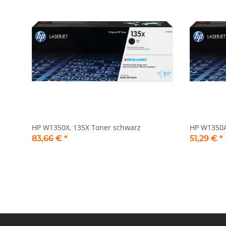
HP W1350X, 135X Toner schwarz
HP W1350A
83,66 €
*
51,29 €
*