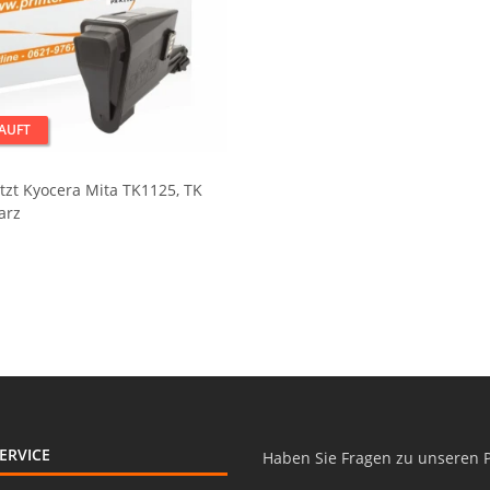
AUFT
tzt Kyocera Mita TK1125, TK
arz
ERVICE
Haben Sie Fragen zu unseren 