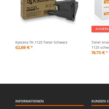
AUSVERK
Kyocera TK-1125 Toner Schwarz
Toner erse
1125 schw
62,88 €
*
18,75 €
*
INFORMATIONEN
KUNDEN S