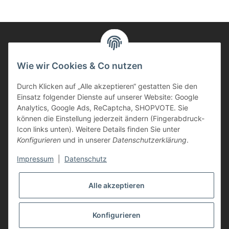
Informationen
Wie wir Cookies & Co nutzen
Durch Klicken auf „Alle akzeptieren“ gestatten Sie den
Kunden Service
Einsatz folgender Dienste auf unserer Website: Google
Analytics, Google Ads, ReCaptcha, SHOPVOTE. Sie
Haben Sie Fragen zu unseren Produkten?
können die Einstellung jederzeit ändern (Fingerabdruck-
Icon links unten). Weitere Details finden Sie unter
Dann rufen Sie uns gerne an:
Konfigurieren
und in unserer
Datenschutzerklärung
.
Tel: 0621/9767200
Mo.-Fr. 08:45-17:00 Uhr
Impressum
|
Datenschutz
oder schreiben Sie uns:
info@printer-express.de
Alle akzeptieren
Vertrag widerrufen
Konfigurieren