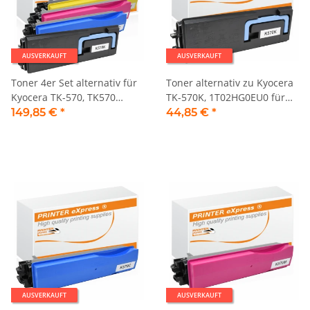
AUSVERKAUFT
AUSVERKAUFT
Toner 4er Set alternativ für
Toner alternativ zu Kyocera
Kyocera TK-570, TK570
TK-570K, 1T02HG0EU0 für
Drucker
Kyocera Drucker schwarz
149,85 €
*
44,85 €
*
AUSVERKAUFT
AUSVERKAUFT