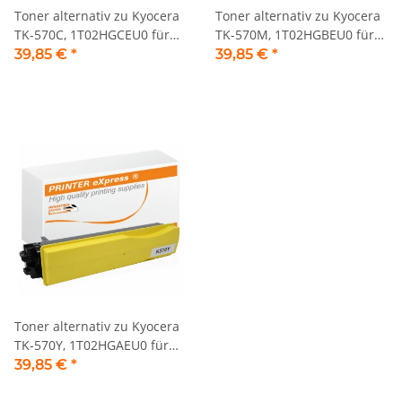
Toner alternativ zu Kyocera
Toner alternativ zu Kyocera
TK-570C, 1T02HGCEU0 für
TK-570M, 1T02HGBEU0 für
Kyocera Drucker cyan
Kyocera Drucker magenta
39,85 €
*
39,85 €
*
Toner alternativ zu Kyocera
TK-570Y, 1T02HGAEU0 für
Kyocera Drucker gelb
39,85 €
*