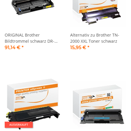
ORIGINAL Brother
Alternativ zu Brother TN-
Bildtrommel schwarz DR-
2000 XXL Toner schwarz
2005
91,14 €
*
15,95 €
*
AUSVERKAUFT