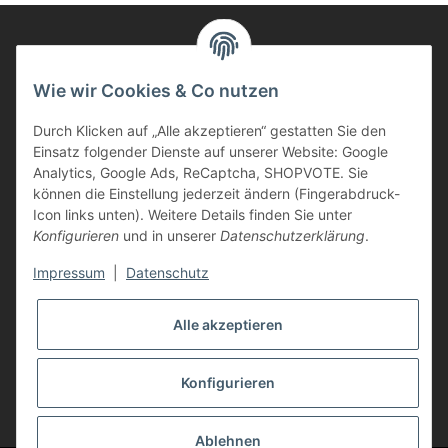
Informationen
Wie wir Cookies & Co nutzen
Durch Klicken auf „Alle akzeptieren“ gestatten Sie den
Kunden Service
Einsatz folgender Dienste auf unserer Website: Google
Analytics, Google Ads, ReCaptcha, SHOPVOTE. Sie
Haben Sie Fragen zu unseren Produkten?
können die Einstellung jederzeit ändern (Fingerabdruck-
Icon links unten). Weitere Details finden Sie unter
Dann rufen Sie uns gerne an:
Konfigurieren
und in unserer
Datenschutzerklärung
.
Tel: 0621/9767200
Mo.-Fr. 08:45-17:00 Uhr
Impressum
|
Datenschutz
oder schreiben Sie uns:
info@printer-express.de
Alle akzeptieren
Vertrag widerrufen
Konfigurieren
* Alle Preise inkl. gesetzlicher USt., zzgl.
Versand
Ablehnen