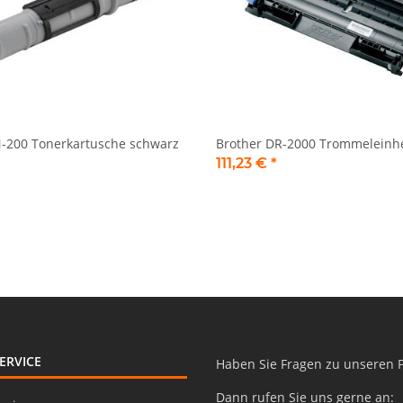
N-200 Tonerkartusche schwarz
Brother DR-2000 Trommeleinhe
111,23 €
*
ERVICE
Haben Sie Fragen zu unseren 
Dann rufen Sie uns gerne an: