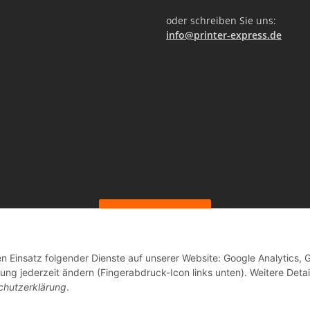
oder schreiben Sie uns:
info@printer-express.de
Vertrag widerrufen
en Einsatz folgender Dienste auf unserer Website: Google Analytics, 
ng jederzeit ändern (Fingerabdruck-Icon links unten). Weitere Detai
© Printer-Express
chutzerklärung
.