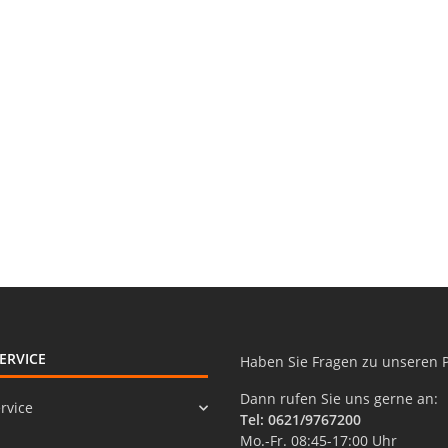
ERVICE
Haben Sie Fragen zu unseren 
Dann rufen Sie uns gerne an:
rvice
Tel: 0621/9767200
Mo.-Fr. 08:45-17:00 Uhr