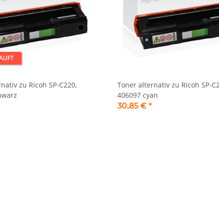
AUFT
rnativ zu Ricoh SP-C220,
Toner alternativ zu Ricoh SP-C
hwarz
406097 cyan
30,85 €
*