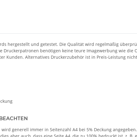
s hergestellt und getestet. Die Qualität wird regelmäßig überprüf
ge Druckerpatronen benötigen keine teure Imagewerbung wie die Or
er Kunden. Alternatives Druckerzubehör ist in Preis-Leistung nich
eckung
 BEACHTEN
 wird generell immer in Seitenzahl A4 bei 5% Deckung angegeben. D
es aber auch, dass eine Seite A4, die zu 100% bedruckt ist, z. B. e