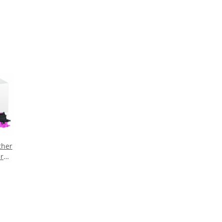
ther
r