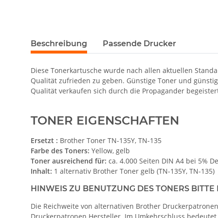
Beschreibung
Passende Drucker
Diese Tonerkartusche wurde nach allen aktuellen Standard
Qualität zufrieden zu geben. Günstige Toner und günsti
Qualität verkaufen sich durch die Propagander begeistert
TONER EIGENSCHAFTEN
Ersetzt :
Brother Toner TN-135Y, TN-135
Farbe des Toners:
Yellow, gelb
Toner ausreichend für:
ca. 4.000 Seiten DIN A4 bei 5% D
Inhalt:
1 alternativ Brother Toner gelb (TN-135Y, TN-135)
HINWEIS ZU BENUTZUNG DES TONERS BITTE
Die Reichweite von alternativen Brother Druckerpatronen
Druckerpatronen Hersteller. Im Umkehrschluss bedeutet di