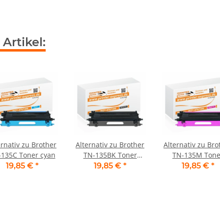
Artikel:
ernativ zu Brother
Alternativ zu Brother
Alternativ zu Bro
135C Toner cyan
TN-135BK Toner
TN-135M Tone
schwarz
magenta
19,85 €
*
19,85 €
*
19,85 €
*