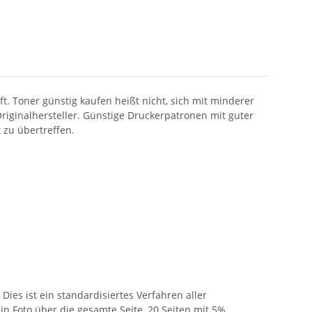
t. Toner günstig kaufen heißt nicht, sich mit minderer
iginalhersteller. Günstige Druckerpatronen mit guter
t zu übertreffen.
ies ist ein standardisiertes Verfahren aller
in Foto über die gesamte Seite, 20 Seiten mit 5%