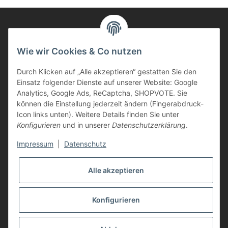
Informationen
Wie wir Cookies & Co nutzen
Durch Klicken auf „Alle akzeptieren“ gestatten Sie den
Kunden Service
Einsatz folgender Dienste auf unserer Website: Google
Analytics, Google Ads, ReCaptcha, SHOPVOTE. Sie
Haben Sie Fragen zu unseren Produkten?
können die Einstellung jederzeit ändern (Fingerabdruck-
Icon links unten). Weitere Details finden Sie unter
Dann rufen Sie uns gerne an:
Konfigurieren
und in unserer
Datenschutzerklärung
.
Tel: 0621/9767200
Mo.-Fr. 08:45-17:00 Uhr
Impressum
|
Datenschutz
oder schreiben Sie uns:
info@printer-express.de
Alle akzeptieren
Vertrag widerrufen
Konfigurieren
* Alle Preise inkl. gesetzlicher USt., zzgl.
Versand