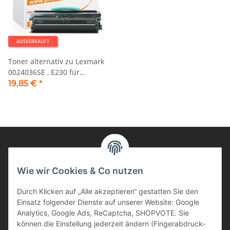
AUSVERKAUFT
Toner alternativ zu Lexmark
0024036SE , E230 für
Lexmark Drucker Schwarz
19,85 €
*
Informationen
Wie wir Cookies & Co nutzen
Durch Klicken auf „Alle akzeptieren“ gestatten Sie den
Kunden Service
Einsatz folgender Dienste auf unserer Website: Google
Analytics, Google Ads, ReCaptcha, SHOPVOTE. Sie
Haben Sie Fragen zu unseren Produkten?
können die Einstellung jederzeit ändern (Fingerabdruck-