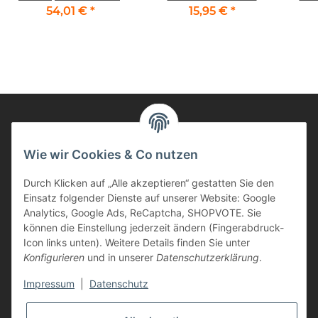
Pack, 4 Tintenpatronen
schwarz
54,01 €
*
15,95 €
*
Informationen
Wie wir Cookies & Co nutzen
Durch Klicken auf „Alle akzeptieren“ gestatten Sie den
Kunden Service
Einsatz folgender Dienste auf unserer Website: Google
Analytics, Google Ads, ReCaptcha, SHOPVOTE. Sie
Haben Sie Fragen zu unseren Produkten?
können die Einstellung jederzeit ändern (Fingerabdruck-
Icon links unten). Weitere Details finden Sie unter
Dann rufen Sie uns gerne an:
Konfigurieren
und in unserer
Datenschutzerklärung
.
Tel: 0621/9767200
Mo.-Fr. 08:45-17:00 Uhr
Impressum
|
Datenschutz
oder schreiben Sie uns: