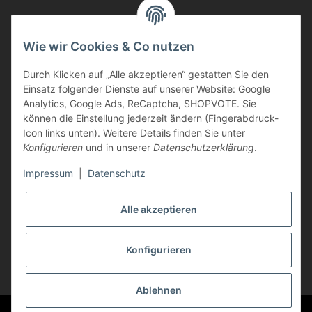
Informationen
Wie wir Cookies & Co nutzen
Durch Klicken auf „Alle akzeptieren“ gestatten Sie den
Kunden Service
Einsatz folgender Dienste auf unserer Website: Google
Analytics, Google Ads, ReCaptcha, SHOPVOTE. Sie
Haben Sie Fragen zu unseren Produkten?
können die Einstellung jederzeit ändern (Fingerabdruck-
Icon links unten). Weitere Details finden Sie unter
Dann rufen Sie uns gerne an:
Konfigurieren
und in unserer
Datenschutzerklärung
.
Tel: 0621/9767200
Mo.-Fr. 08:45-17:00 Uhr
Impressum
|
Datenschutz
oder schreiben Sie uns:
info@printer-express.de
Alle akzeptieren
Vertrag widerrufen
Konfigurieren
* Alle Preise inkl. gesetzlicher USt., zzgl.
Versand
Ablehnen
© Printer-Express