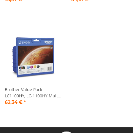
Brother Value Pack
LC1100HY, LC-1100HY Multi
Pack, 4 Tintenpatronen
62,34 €
*