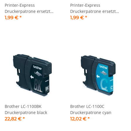
Printer-Express
Printer-Express
Druckerpatrone ersetzt
Druckerpatrone ersetzt
Brother LC-980M, LC-1100M
Brother LC-980Y, LC-1100Y
1,99 €
*
1,99 €
*
magenta
gelb
Brother LC-1100BK
Brother LC-1100C
Druckerpatrone black
Druckerpatrone cyan
22,82 €
*
12,02 €
*