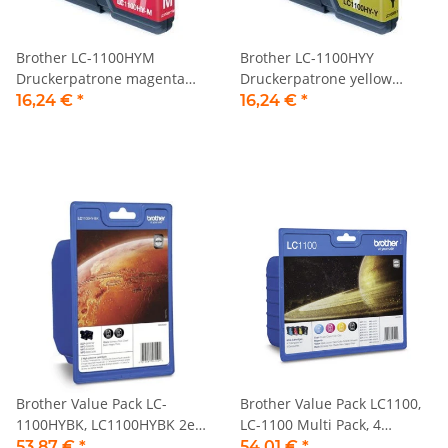
Brother LC-1100HYM
Brother LC-1100HYY
Druckerpatrone magenta
Druckerpatrone yellow
Jumbo
Jumbo
16,24 €
*
16,24 €
*
Brother Value Pack LC-
Brother Value Pack LC1100,
1100HYBK, LC1100HYBK 2er
LC-1100 Multi Pack, 4
Set schwarz
Tintenpatronen
53,87 €
*
54,01 €
*