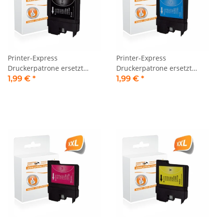
Printer-Express
Printer-Express
Druckerpatrone ersetzt
Druckerpatrone ersetzt
Brother LC-980BK, LC-
Brother LC-980C, LC-1100C
1,99 €
*
1,99 €
*
1100BK schwarz
cyan