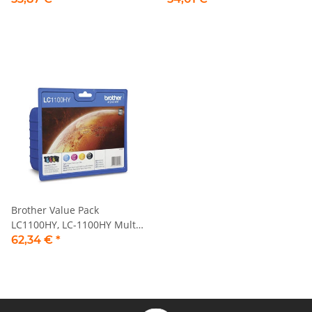
Brother Value Pack
LC1100HY, LC-1100HY Multi
Pack, 4 Tintenpatronen
62,34 €
*