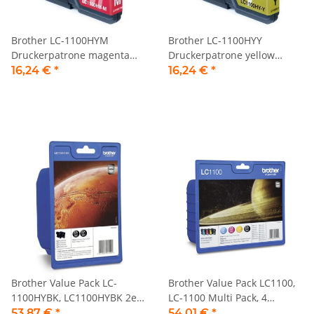
Brother LC-1100HYM
Brother LC-1100HYY
Druckerpatrone magenta
Druckerpatrone yellow
Jumbo
Jumbo
16,24 €
*
16,24 €
*
Brother Value Pack LC-
Brother Value Pack LC1100,
1100HYBK, LC1100HYBK 2er
LC-1100 Multi Pack, 4
Set schwarz
Tintenpatronen
53,87 €
*
54,01 €
*