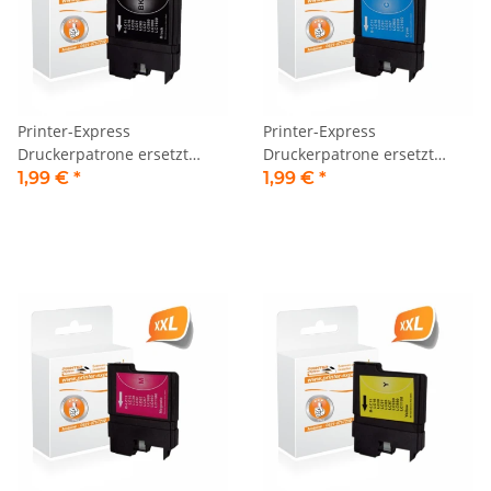
Printer-Express
Printer-Express
Druckerpatrone ersetzt
Druckerpatrone ersetzt
Brother LC-980BK, LC-
Brother LC-980C, LC-1100C
1,99 €
*
1,99 €
*
1100BK schwarz
cyan