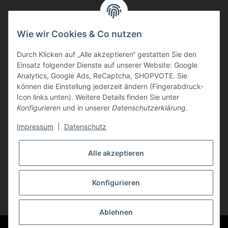
Informationen
Wie wir Cookies & Co nutzen
Durch Klicken auf „Alle akzeptieren“ gestatten Sie den
Kunden Service
Einsatz folgender Dienste auf unserer Website: Google
Analytics, Google Ads, ReCaptcha, SHOPVOTE. Sie
Haben Sie Fragen zu unseren Produkten?
können die Einstellung jederzeit ändern (Fingerabdruck-
Icon links unten). Weitere Details finden Sie unter
Dann rufen Sie uns gerne an:
Konfigurieren
und in unserer
Datenschutzerklärung
.
Tel: 0621/9767200
Mo.-Fr. 08:45-17:00 Uhr
Impressum
|
Datenschutz
oder schreiben Sie uns:
info@printer-express.de
Alle akzeptieren
Vertrag widerrufen
Konfigurieren
* Alle Preise inkl. gesetzlicher USt., zzgl.
Versand
Ablehnen
© Printer-Express