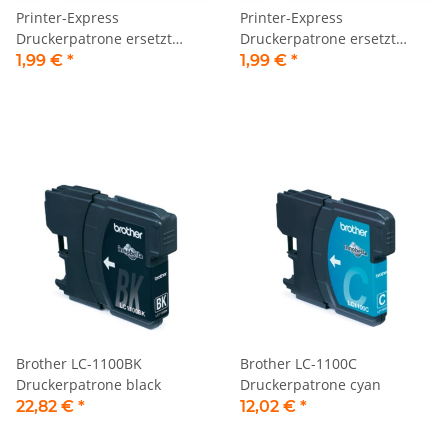
Printer-Express
Printer-Express
Druckerpatrone ersetzt
Druckerpatrone ersetzt
Brother LC-980M, LC-1100M
Brother LC-980Y, LC-1100Y
1,99 €
*
1,99 €
*
magenta
gelb
Brother LC-1100BK
Brother LC-1100C
Druckerpatrone black
Druckerpatrone cyan
22,82 €
*
12,02 €
*