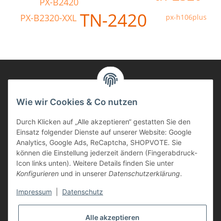
PX-B2420
TN-2420
PX-B2320-XXL
px-h106plus
Informationen
Wie wir Cookies & Co nutzen
Durch Klicken auf „Alle akzeptieren“ gestatten Sie den
Kunden Service
Einsatz folgender Dienste auf unserer Website: Google
Analytics, Google Ads, ReCaptcha, SHOPVOTE. Sie
Haben Sie Fragen zu unseren Produkten?
können die Einstellung jederzeit ändern (Fingerabdruck-
Icon links unten). Weitere Details finden Sie unter
Dann rufen Sie uns gerne an:
Konfigurieren
und in unserer
Datenschutzerklärung
.
Tel: 0621/9767200
Mo.-Fr. 08:45-17:00 Uhr
Impressum
|
Datenschutz
oder schreiben Sie uns:
info@printer-express.de
Alle akzeptieren