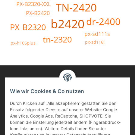
TN-2420
PX-B2320-XXL
PX-B2420
dr-2400
b2420
PX-B2320
px-sd111s
tn-2320
px-sd116l
px-h106plus
Informationen
Wie wir Cookies & Co nutzen
Durch Klicken auf „Alle akzeptieren“ gestatten Sie den
Kunden Service
Einsatz folgender Dienste auf unserer Website: Google
Analytics, Google Ads, ReCaptcha, SHOPVOTE. Sie
Haben Sie Fragen zu unseren Produkten?
können die Einstellung jederzeit ändern (Fingerabdruck-
Icon links unten). Weitere Details finden Sie unter
Dann rufen Sie uns gerne an:
Konfigurieren
und in unserer
Datenschutzerklärung
.