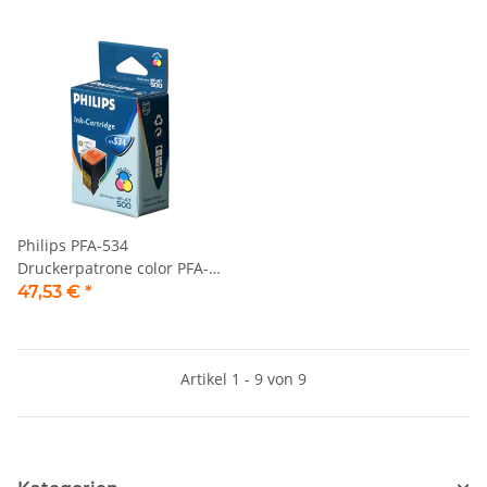
Philips PFA-534
Druckerpatrone color PFA-
534
47,53 €
*
Artikel 1 - 9 von 9