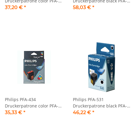
Druckerpatrone color PFA-
Druckerpatrone black PFA-
424
431
37,20 €
*
58,03 €
*
Philips PFA-434
Philips PFA-531
Druckerpatrone color PFA-
Druckerpatrone black PFA-
434
531
35,33 €
*
46,22 €
*