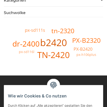
Kategorien
Suchwolke
tn-2320
px-sd111s
PX-B2320
b2420
dr-2400
PX-B2420
TN-2420
px-sd116l
px-h106plus
Informationen
Wie wir Cookies & Co nutzen
Durch Klicken auf „Alle akzeptieren“ gestatten Sie den
Kunden Service