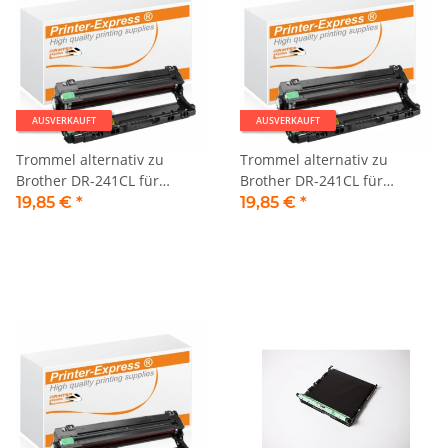
AUSVERKAUFT
AUSVERKAUFT
Trommel alternativ zu
Trommel alternativ zu
Brother DR-241CL für
Brother DR-241CL für
Brother Drucker cyan
Brother Drucker magenta
19,85 €
*
19,85 €
*