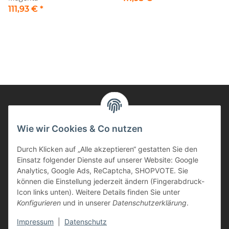
111,93 €
*
Informationen
Wie wir Cookies & Co nutzen
Durch Klicken auf „Alle akzeptieren“ gestatten Sie den
Kunden Service
Einsatz folgender Dienste auf unserer Website: Google
Analytics, Google Ads, ReCaptcha, SHOPVOTE. Sie
Haben Sie Fragen zu unseren Produkten?
können die Einstellung jederzeit ändern (Fingerabdruck-
Icon links unten). Weitere Details finden Sie unter
Dann rufen Sie uns gerne an:
Konfigurieren
und in unserer
Datenschutzerklärung
.
Tel: 0621/9767200
Mo.-Fr. 08:45-17:00 Uhr
Impressum
|
Datenschutz