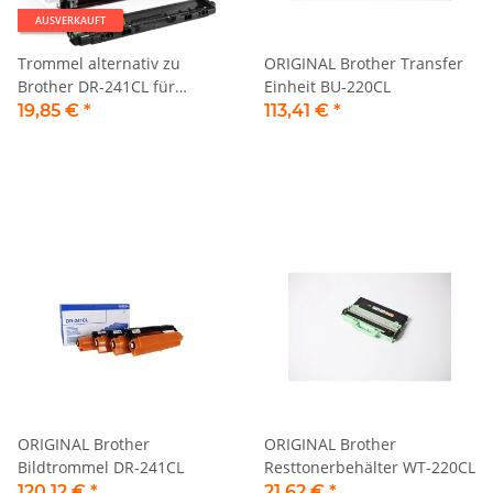
AUSVERKAUFT
Trommel alternativ zu
ORIGINAL Brother Transfer
Brother DR-241CL für
Einheit BU-220CL
Brother Drucker gelb
19,85 €
*
113,41 €
*
ORIGINAL Brother
ORIGINAL Brother
Bildtrommel DR-241CL
Resttonerbehälter WT-220CL
120,12 €
*
21,62 €
*