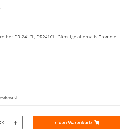
R
Brother DR-241CL, DR241CL. Günstige alternativ Trommel
bweichend)
ck
In den Warenkorb