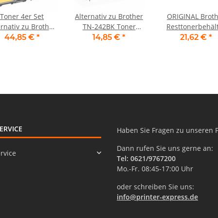
Toner 4er Set
Alternativ zu Brother
ORIGINAL Broth
ernativ zu Brother
TN-242BK Toner
Resttonerbehäl
TN-242, TN-246
schwarz
WT-220CL
44,85 €
*
14,85 €
*
21,62 €
*
ERVICE
Haben Sie Fragen zu unseren 
Dann rufen Sie uns gerne an:
rvice
Tel: 0621/9767200
Mo.-Fr. 08:45-17:00 Uhr
oder schreiben Sie uns:
info@printer-express.de