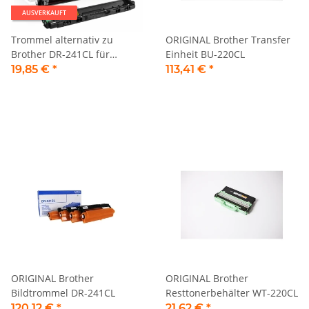
AUSVERKAUFT
Trommel alternativ zu
ORIGINAL Brother Transfer
Brother DR-241CL für
Einheit BU-220CL
Brother Drucker gelb
19,85 €
*
113,41 €
*
ORIGINAL Brother
ORIGINAL Brother
Bildtrommel DR-241CL
Resttonerbehälter WT-220CL
120,12 €
*
21,62 €
*