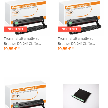
AUSVERKAUFT
AUSVERKAUFT
Trommel alternativ zu
Trommel alternativ zu
Brother DR-241CL für
Brother DR-241CL für
Brother Drucker cyan
Brother Drucker magenta
19,85 €
*
19,85 €
*