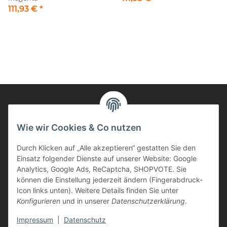
111,93 €
*
Informationen
Wie wir Cookies & Co nutzen
Durch Klicken auf „Alle akzeptieren“ gestatten Sie den
Kunden Service
Einsatz folgender Dienste auf unserer Website: Google
Analytics, Google Ads, ReCaptcha, SHOPVOTE. Sie
Haben Sie Fragen zu unseren Produkten?
können die Einstellung jederzeit ändern (Fingerabdruck-
Icon links unten). Weitere Details finden Sie unter
Dann rufen Sie uns gerne an:
Konfigurieren
und in unserer
Datenschutzerklärung
.
Tel: 0621/9767200
Mo.-Fr. 08:45-17:00 Uhr
Impressum
|
Datenschutz