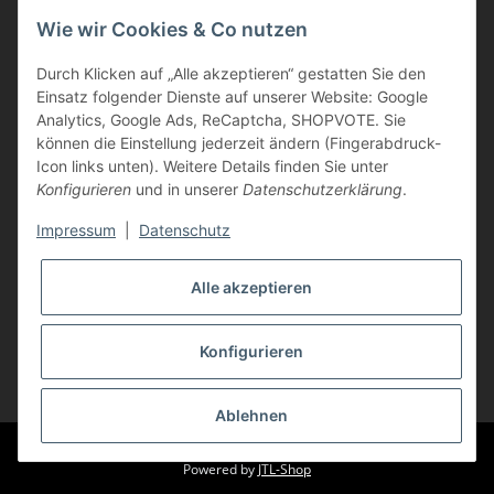
Informationen
Wie wir Cookies & Co nutzen
Durch Klicken auf „Alle akzeptieren“ gestatten Sie den
Kunden Service
Einsatz folgender Dienste auf unserer Website: Google
Analytics, Google Ads, ReCaptcha, SHOPVOTE. Sie
Haben Sie Fragen zu unseren Produkten?
können die Einstellung jederzeit ändern (Fingerabdruck-
Icon links unten). Weitere Details finden Sie unter
Dann rufen Sie uns gerne an:
Konfigurieren
und in unserer
Datenschutzerklärung
.
Tel: 0621/9767200
Mo.-Fr. 08:45-17:00 Uhr
Impressum
|
Datenschutz
oder schreiben Sie uns:
info@printer-express.de
Alle akzeptieren
Vertrag widerrufen
Konfigurieren
* Alle Preise inkl. gesetzlicher USt., zzgl.
Versand
Ablehnen
© Printer-Express
Powered by
JTL-Shop