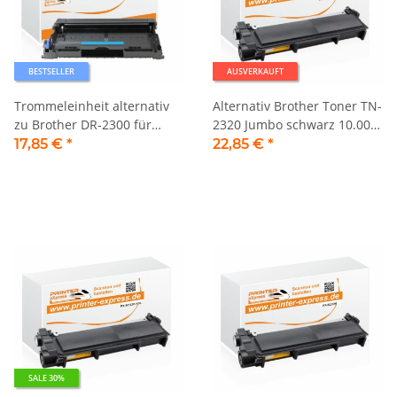
BESTSELLER
AUSVERKAUFT
Trommeleinheit alternativ
Alternativ Brother Toner TN-
zu Brother DR-2300 für
2320 Jumbo schwarz 10.000
Brother Drucker
Seiten
17,85 €
*
22,85 €
*
SALE 30%