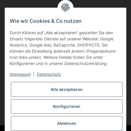
Informationen
Wie wir Cookies & Co nutzen
Durch Klicken auf „Alle akzeptieren“ gestatten Sie den
Kunden Service
Einsatz folgender Dienste auf unserer Website: Google
Analytics, Google Ads, ReCaptcha, SHOPVOTE. Sie
Haben Sie Fragen zu unseren Produkten?
können die Einstellung jederzeit ändern (Fingerabdruck-
Icon links unten). Weitere Details finden Sie unter
Dann rufen Sie uns gerne an:
Konfigurieren
und in unserer
Datenschutzerklärung
.
Tel: 0621/9767200
Mo.-Fr. 08:45-17:00 Uhr
Impressum
|
Datenschutz
oder schreiben Sie uns:
info@printer-express.de
Alle akzeptieren
Vertrag widerrufen
Konfigurieren
* Alle Preise inkl. gesetzlicher USt., zzgl.
Versand
Ablehnen