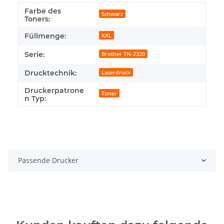
Farbe des
Schwarz
Toners:
Füllmenge:
XXL
Serie:
Brother TN-2320
Drucktechnik:
Laserdruck
Druckerpatrone
Toner
n Typ:
Passende Drucker