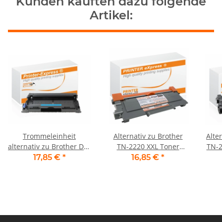
Kunden kauften dazu folgende
Artikel:
Trommeleinheit
Alternativ zu Brother
Alte
alternativ zu Brother DR-
TN-2220 XXL Toner
TN-232
2300 für Brother
schwarz
17,85 €
*
16,85 €
*
Drucker